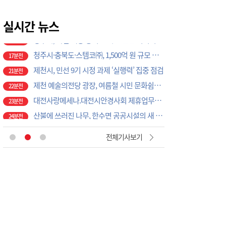
제천시, 민선 9기 시정 과제 ‘실행력’ 집중 점검
21분전
제천 예술의전당 광장, 여름철 시민 문화쉼터로 자리매김
실시간 뉴스
22분전
대전사랑메세나.대전시안경사회 제휴업무협약
23분전
산불에 쓰러진 나무, 한수면 공공시설의 새 자재로 활용
24분전
훈련 실효성 극대화… 논산시, 비상대비태세 전면 점검
38분전
서산시 고북면, 어린이보호구역 교통 신호체계 개선돼야
44분전
"안전이 곧 생명", 서산시, 현업근로자 산업재해 예방 교육 강화
45분전
"주민등록등본 누군가 발급받으려 한다" 서산 행정복지센터 사칭 보이스피싱 기승
45분전
논산시, ‘2026 마을길 토지 사업’ 이사1리 현장상담소 연다
7분전
전체기사보기
"오염된 천수만 바다에 무너진 생계", 서산시의회, 창리·간월도 주민들과 긴급 대책회의
10분전
“시민 혈세 새는 곳 막는다”... 논산시, 37개 보조단체와 청렴 캠페인 맞손
15분전
진천군, ‘자연 재난 피해 신고 대표 전화’ 신설… 24시간 즉시 연결
17분전
“배움이 일상이 되는 도시”… 진천군, 평생학습·독서 문화 인프라 대폭 확장
17분전