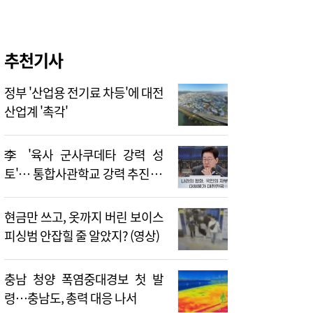
추천기사
정부 '산업용 전기료 차등'에 대전
산업계 '촉각'
李 '육사 군사쿠데타 강력 성
토'… 통합사관학교 강력 추진 지
시
현금만 쓰고, 옷까지 버린 보이스
피싱범 안잡힐 줄 알았지? (영상)
충남 청양 폭염중대경보 첫 발
령…충남도, 총력 대응 나서