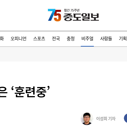
화
오피니언
스포츠
전국
충청
비주얼
사람들
기획
 ‘훈련중’
이성희 기자