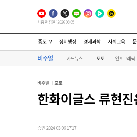
최종 편집일 : 2026-08-05
중도TV
정치행정
경제과학
사회교육
문
비주얼
카드뉴스
포토
인포그래픽
비주얼
포토
한화이글스 류현진은
승인 2024-03-06 17:17