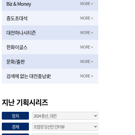
Biz & Money
중도초대석
대전하나시티즌
한화이글스
문화/출판
검색에 없는 대전충남史
지난 기획시리즈
정치
경제